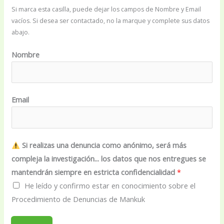
h
Si marca esta casilla, puede dejar los campos de Nombre y Email
e
vacíos. Si desea ser contactado, no la marque y complete sus datos
abajo.
c
k
Nombre
b
o
x
Email
e
s
Si realizas una denuncia como anónimo, será más
compleja la investigación... los datos que nos entregues se
mantendrán siempre en estricta confidencialidad
*
He leído y confirmo estar en conocimiento sobre el
Procedimiento de Denuncias de Mankuk