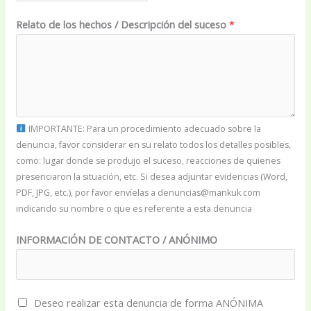
i
Relato de los hechos / Descripción del suceso
*
d
e
n
t
i
d
IMPORTANTE: Para un procedimiento adecuado sobre la
a
denuncia, favor considerar en su relato todos los detalles posibles,
como: lugar donde se produjo el suceso, reacciones de quienes
d
presenciaron la situación, etc. Si desea adjuntar evidencias (Word,
PDF, JPG, etc.), por favor envíelas a denuncias@mankuk.com
indicando su nombre o que es referente a esta denuncia
INFORMACIÓN DE CONTACTO / ANÓNIMO
C
Deseo realizar esta denuncia de forma ANÓNIMA