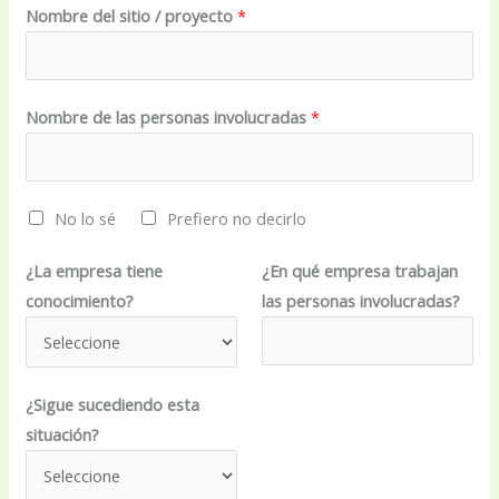
Nombre del sitio / proyecto
*
Nombre de las personas involucradas
*
O
No lo sé
Prefiero no decirlo
p
¿La empresa tiene
¿En qué empresa trabajan
c
conocimiento?
las personas involucradas?
i
o
n
e
¿Sigue sucediendo esta
s
situación?
d
e