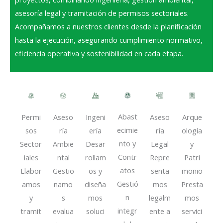
asesoría legal y tramitación de permisos sectoriales.
Acompañamos a nuestros clientes desde la planificación
hasta la ejecución, asegurando cumplimiento normativo,
eficiencia operativa y sostenibilidad en cada etapa.
Abast
Permi
Aseso
Ingeni
Aseso
Arque
ecimie
sos
ría
ería
ría
ología
nto y
Sector
Ambie
Desar
Legal
y
Contr
iales
ntal
rollam
Repre
Patri
atos
Elabor
Gestio
os y
senta
monio
Gestió
amos
namo
diseña
mos
Presta
n
y
s
mos
legalm
mos
integr
tramit
evalua
soluci
ente a
servici