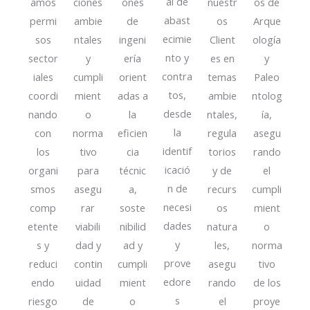
al de
amos
ciones
ones
nuestr
os de
abast
permi
ambie
de
os
Arque
ecimie
sos
ntales
ingeni
Client
ología
nto y
sector
y
ería
es en
y
contra
iales
cumpli
orient
temas
Paleo
tos,
coordi
mient
adas a
ambie
ntolog
desde
nando
o
la
ntales,
ía,
la
con
norma
eficien
regula
asegu
identif
los
tivo
cia
torios
rando
icació
organi
para
técnic
y de
el
n de
smos
asegu
a,
recurs
cumpli
necesi
comp
rar
soste
os
mient
dades
etente
viabili
nibilid
natura
o
y
s y
dad y
ad y
les,
norma
prove
reduci
contin
cumpli
asegu
tivo
edore
endo
uidad
mient
rando
de los
s
riesgo
de
o
el
proye