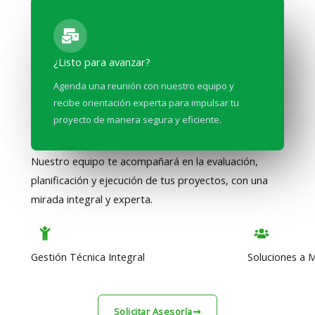
¿Listo para avanzar?
Asesoría especializada desde el primer paso
Agenda una reunión con nuestro equipo y
recibe orientación experta para impulsar tu
proyecto de manera segura y eficiente.
Nuestro equipo te acompañará en la evaluación,
planificación y ejecución de tus proyectos, con una
mirada integral y experta.
Gestión Técnica Integral
Soluciones a 
Solicitar Asesoría