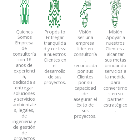
Quienes
Propósito
Visión
Misión
Somos
Entregar
Ser una
Apoyar a
Empresa
tranquilida
empresa
nuestros
de
d y certeza
líder en
Clientes a
consultoría
a nuestros
consultoría
alcanzar
con 16
Clientes en
,
sus metas
años de
el
reconocida
brindando
experienci
desarrollo
por sus
servicios a
a,
de sus
Clientes
la medida
dedicada a
proyectos.
por su
para
entregar
capacidad
convertirno
soluciones
de
s en su
y servicios
asegurar el
partner
ambientale
éxito de
estratégico
s, legales,
sus
.
de
proyectos.
ingeniería y
de gestión
de
proyectos