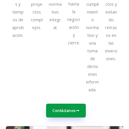
hasta
s y
proye
norma
cumpli
ctos y
la
tiemp
ctos
tivo
mient
evitan
negoci
os de
compl
integr
o
do
ación
aprob
ejos.
al.
norma
retras
y
ación.
tivo y
os en
cierre.
una
las
toma
inversi
de
ones.
decisi
ones
inform
ada.
Contáctanos