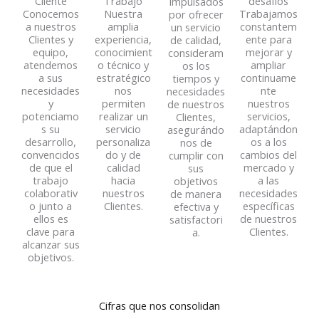
Cliente
Trabajo
desafíos
Impulsados
Conocemos
Nuestra
Trabajamos
por ofrecer
a nuestros
amplia
constantem
un servicio
Clientes y
experiencia,
ente para
de calidad,
equipo,
conocimient
mejorar y
consideram
atendemos
o técnico y
ampliar
os los
a sus
estratégico
continuame
tiempos y
necesidades
nos
nte
necesidades
y
permiten
nuestros
de nuestros
potenciamo
realizar un
servicios,
Clientes,
s su
servicio
adaptándon
asegurándo
desarrollo,
personaliza
os a los
nos de
convencidos
do y de
cambios del
cumplir con
de que el
calidad
mercado y
sus
trabajo
hacia
a las
objetivos
colaborativ
nuestros
necesidades
de manera
o junto a
Clientes.
específicas
efectiva y
ellos es
de nuestros
satisfactori
clave para
Clientes.
a.
alcanzar sus
objetivos.
Cifras que nos consolidan